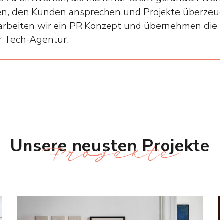
n, den Kunden ansprechen und Projekte überzeu
rbeiten wir ein PR Konzept und übernehmen die
 Tech-Agentur.
Pro­jekte
Unsere neusten Projekte