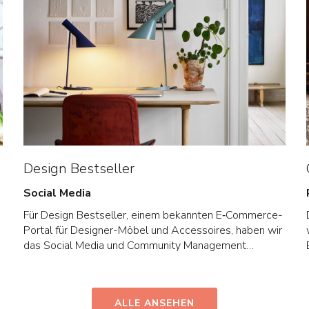
Design Bestseller
Social Media
Für Design Best­sel­ler, einem bekann­ten E‑Com­merce-
Por­tal für Desi­gner-Möbel und Acces­soires, haben wir
das Social Media und Com­mu­nity Manage­ment
übernommen.
ALLE ANSEHEN