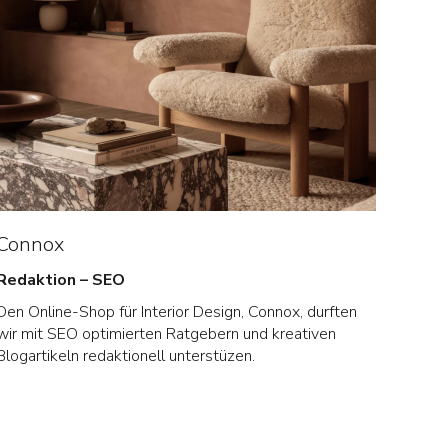
Connox
Redaktion – SEO
Den Online-Shop für Inte­rior Design, Connox, durf­ten
wir mit SEO opti­mier­ten Rat­ge­bern und krea­ti­ven
Blog­ar­ti­keln redak­tio­nell unterstüzen.