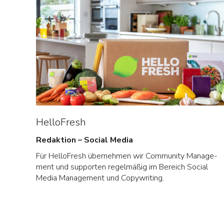
HelloFresh
Redaktion – Social Media
Für HelloFresh über­neh­men wir Com­mu­nity Manage­
ment und sup­porten regel­mä­ßig im Bereich Social
Media Manage­ment und Copywriting.