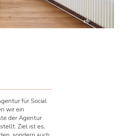
entur für Social
n wir ein
ste der Agentur
llt. Ziel ist es,
rden, sondern auch